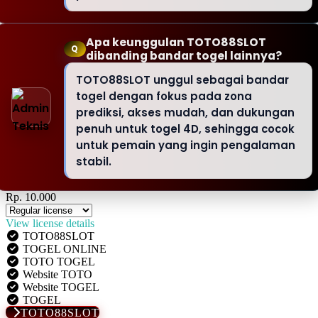
Apa keunggulan TOTO88SLOT
Q
dibanding bandar togel lainnya?
TOTO88SLOT unggul sebagai bandar
togel dengan fokus pada zona
prediksi, akses mudah, dan dukungan
penuh untuk togel 4D, sehingga cocok
untuk pemain yang ingin pengalaman
stabil.
Rp.
10.000
View license details
TOTO88SLOT
TOGEL ONLINE
TOTO TOGEL
Website TOTO
Website TOGEL
TOGEL
TOTO88SLOT