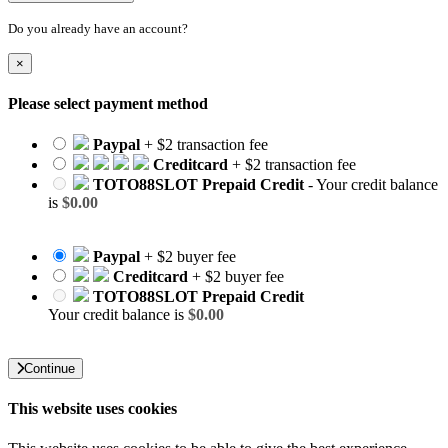
Do you already have an account?
Log in
×
Please select payment method
Paypal
+ $2 transaction fee
Creditcard
+ $2 transaction fee
TOTO88SLOT Prepaid Credit
- Your credit balance
is
$0.00
Add credit to buy this item using TOTO88SLOT Credit
Paypal
+ $2 buyer fee
Creditcard
+ $2 buyer fee
TOTO88SLOT Prepaid Credit
Your credit balance is
$0.00
Add TOTO88SLOT credit
Continue
This website uses cookies