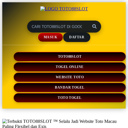
MASUK
DAFTAR
TOTO88SLOT
TOGEL ONLINE
WEBSITE TOTO
BANDAR TOGEL
TOTO TOGEL