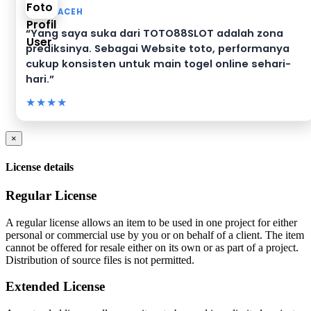
ACEH
“Yang saya suka dari TOTO88SLOT adalah zona
prediksinya. Sebagai Website toto, performanya
cukup konsisten untuk main togel online sehari-
hari.”
★★★★
×
License details
Regular License
A regular license allows an item to be used in one project for either
personal or commercial use by you or on behalf of a client. The item
cannot be offered for resale either on its own or as part of a project.
Distribution of source files is not permitted.
Extended License