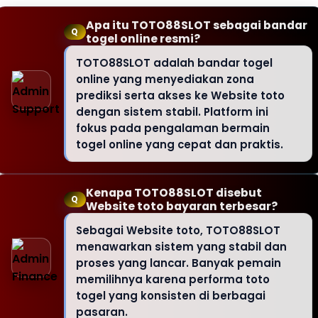
Apa itu TOTO88SLOT sebagai bandar
Q
togel online resmi?
TOTO88SLOT adalah bandar togel
online yang menyediakan zona
prediksi serta akses ke Website toto
dengan sistem stabil. Platform ini
fokus pada pengalaman bermain
togel online yang cepat dan praktis.
Kenapa TOTO88SLOT disebut
Q
Website toto bayaran terbesar?
Sebagai Website toto, TOTO88SLOT
menawarkan sistem yang stabil dan
proses yang lancar. Banyak pemain
memilihnya karena performa toto
togel yang konsisten di berbagai
pasaran.